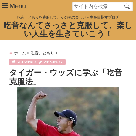
Menu
吃音、どもりを克服して、その先の楽しい人生を目指すブログ
吃音なんてさっさと克服して、楽し
い人生を生きていこう！
ホーム
月也公式LINE@
ホーム
>
吃音、どもり
>
YouTubeチャンネル
2015/04/12
2015/09/27
タイガー・ウッズに学ぶ「吃音
「吃音克服」物語
克服法」
記事一覧
Close