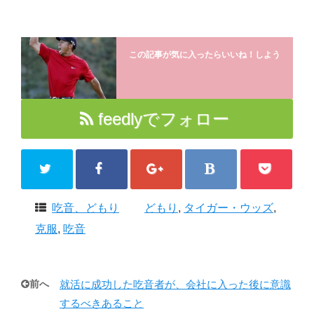
この記事が気に入ったらいいね！しよう
feedlyでフォロー
吃音、どもり
どもり
,
タイガー・ウッズ
,
克服
,
吃音
前へ
就活に成功した吃音者が、会社に入った後に意識
するべきあること