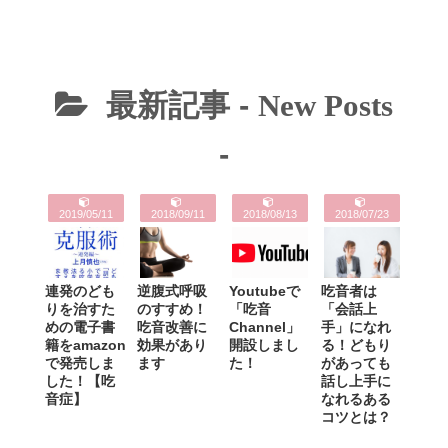
最新記事 -
New Posts
-
2019/05/11
2018/09/11
2018/08/13
2018/07/23
連発のども
逆腹式呼吸
Youtubeで
吃音者は
りを治すた
のすすめ！
「吃音
「会話上
めの電子書
吃音改善に
Channel」
手」になれ
籍をamazon
効果があり
開設しまし
る！どもり
で発売しま
ます
た！
があっても
した！【吃
話し上手に
音症】
なれるある
コツとは？