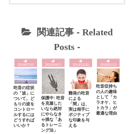
関連記事 -
Related
Posts
-
2018/07/03
2015/04/17
2014/11/20
2015/01/13
吃音症持ち
吃音の症状
の人の趣味
の「波」に
難発の吃音
として「カ
保護中: 吃音
ついて。ど
による
ラオケ、ヒ
を克服した
もりの波を
「間」は、
トカラ」が
いなら絶対
コントロー
実は相手に
最適な理由
にやらなき
ルするには
ポジティブ
ゃ損な「あ
どうすれば
な印象を与
るトレーニ
いいか？
える
ング法」